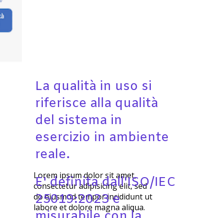
La qualità in uso si
riferisce alla qualità
del sistema in
esercizio in ambiente
reale.
Lorem ipsum dolor sit amet,
E' definita dall'ISO/IEC
consectetur adipisicing elit, sed
do eiusmod tempor incididunt ut
25019:2023 e
labore et dolore magna aliqua.
misurabile con la