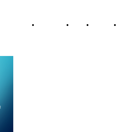
Standard
Software
Dati
Servizi
QiU