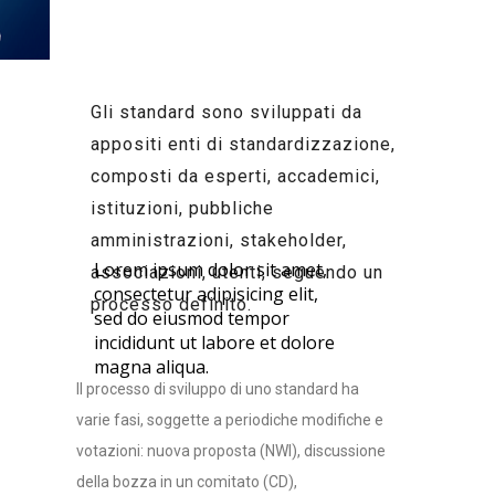
Gli standard sono sviluppati da
appositi enti di standardizzazione,
composti da esperti, accademici,
istituzioni, pubbliche
amministrazioni, stakeholder,
Lorem ipsum dolor sit amet,
associazioni, utenti, seguendo un
consectetur adipisicing elit,
processo definito.
sed do eiusmod tempor
incididunt ut labore et dolore
magna aliqua.
Il processo di sviluppo di uno standard ha
varie fasi, soggette a periodiche modifiche e
votazioni: nuova proposta (NWI), discussione
della bozza in un comitato (CD),