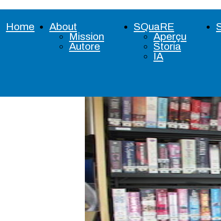
Home
About
SQuaRE
Mission
Aperçu
Autore
Storia
IA