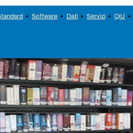
Standard
Software
Dati
Servizi
QiU
Home
Ai Act E Standard
Ai
Altruism