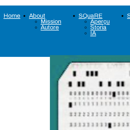
Home
About
SQuaRE
Mission
Aperçu
Autore
Storia
IA